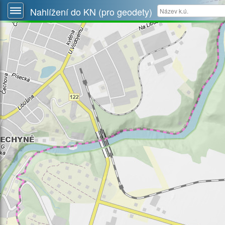
Nahlížení do KN (pro geodety)