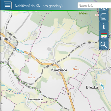
Nahlížení do KN (pro geodety)