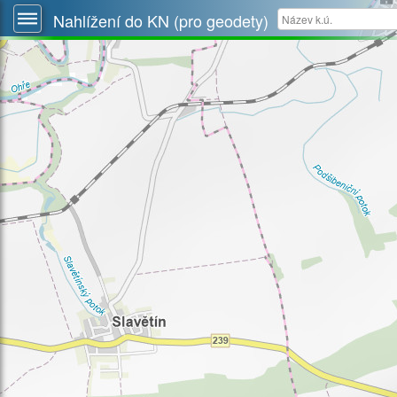
Nahlížení do KN (pro geodety)