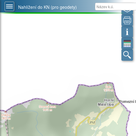
Nahlížení do KN (pro geodety)