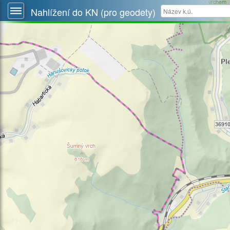
Nahlížení do KN (pro geodety)