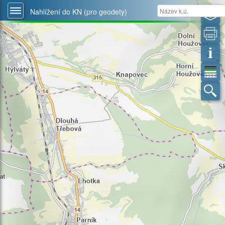
Nahlížení do KN (pro geodety)