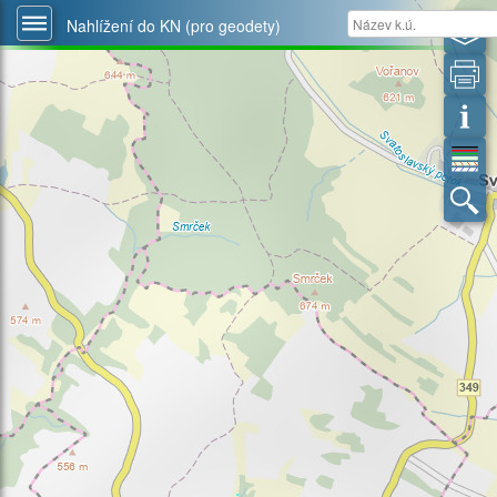
Nahlížení do KN (pro geodety)