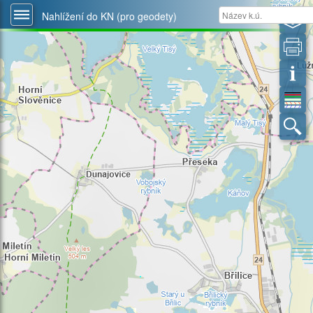
Nahlížení do KN (pro geodety)