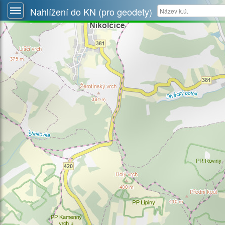
Nahlížení do KN (pro geodety)