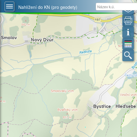
Nahlížení do KN (pro geodety)